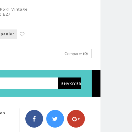
KI Vintage
b E27
 panier
Comparer (
0
)
ENVOYER
 en