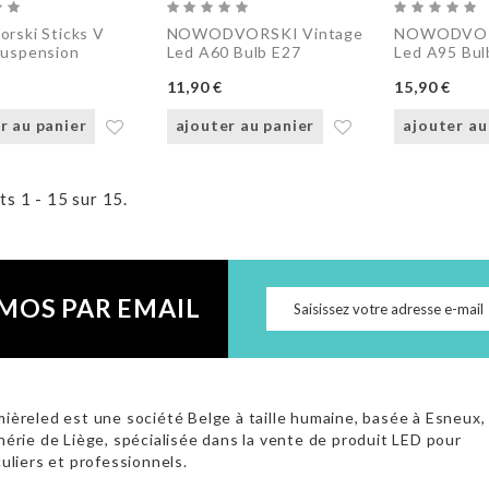
rski Sticks V
NOWODVORSKI Vintage
NOWODVORS
suspension
Led A60 Bulb E27
Led A95 Bul
11,90 €
15,90 €
r au panier
ajouter au panier
ajouter au
ts 1 - 15 sur 15.
MOS PAR EMAIL
ièreled est une société Belge à taille humaine, basée à Esneux,
hérie de Liège, spécialisée dans la vente de produit LED pour
culiers et professionnels.