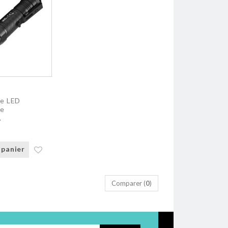
he LED
le
.
 panier
Comparer (
0
)