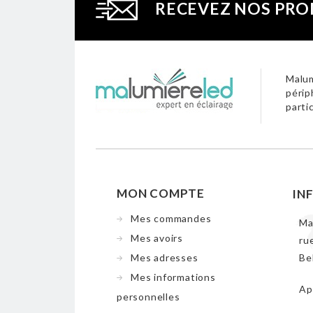
RECEVEZ NOS PRO
Malum
périp
parti
MON COMPTE
IN
Mes commandes
Ma
Mes avoirs
ru
Mes adresses
Be
Mes informations
Ap
personnelles