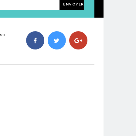
ENVOYER
 en