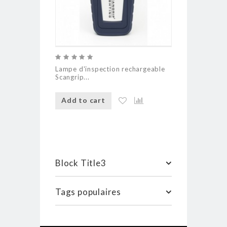
Lampe d'inspection rechargeable
Lampe d'insp
Scangrip...
Scangrip...
Add to cart
Add to ca
Block Title3
Tags populaires