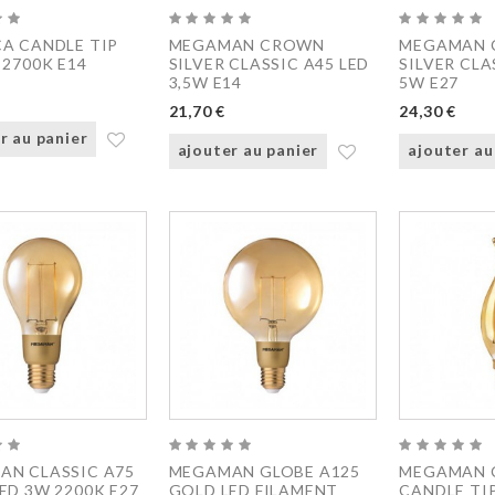
A CANDLE TIP
MEGAMAN CROWN
MEGAMAN
 2700K E14
SILVER CLASSIC A45 LED
SILVER CLA
3,5W E14
5W E27
21,70 €
24,30 €
r au panier
ajouter au panier
ajouter au
AN CLASSIC A75
MEGAMAN GLOBE A125
MEGAMAN 
ED 3W 2200K E27
GOLD LED FILAMENT
CANDLE TI