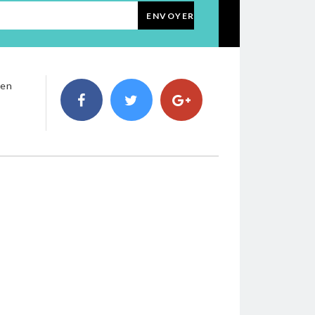
ENVOYER
 en