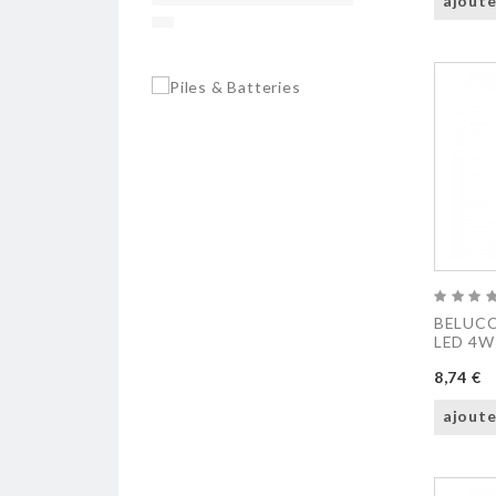
ajoute
BELUCC
LED 4W
8,74 €
ajoute