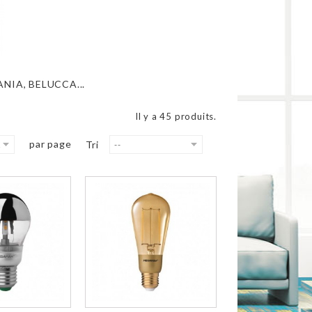
ANIA, BELUCCA...
Il y a 45 produits.
par page
Tri
0
--