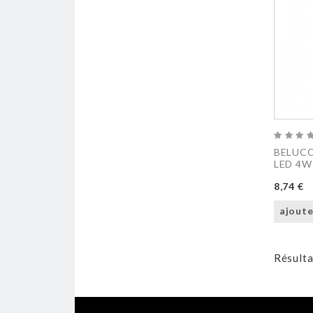
BELUCC
LED 4W
8,74 €
ajoute
Résulta