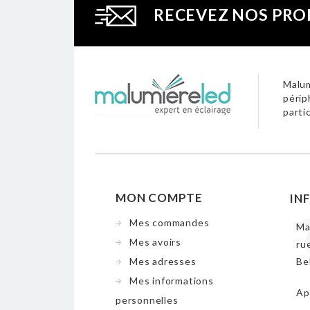
RECEVEZ NOS PRO
Malum
périp
parti
MON COMPTE
IN
Mes commandes
Ma
Mes avoirs
ru
Mes adresses
Be
Mes informations
Ap
personnelles