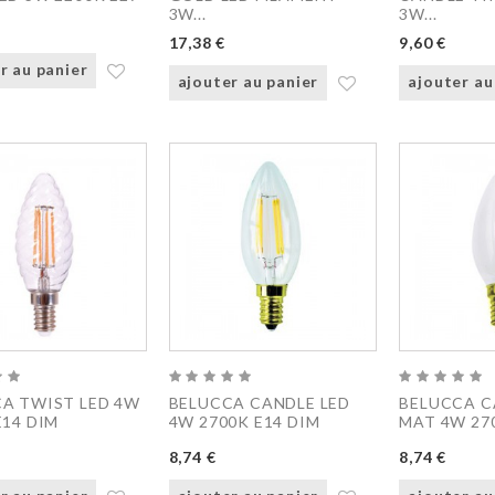
3W...
3W...
17,38 €
9,60 €
r au panier
ajouter au panier
ajouter au
A TWIST LED 4W
BELUCCA CANDLE LED
BELUCCA C
E14 DIM
4W 2700K E14 DIM
MAT 4W 27
8,74 €
8,74 €