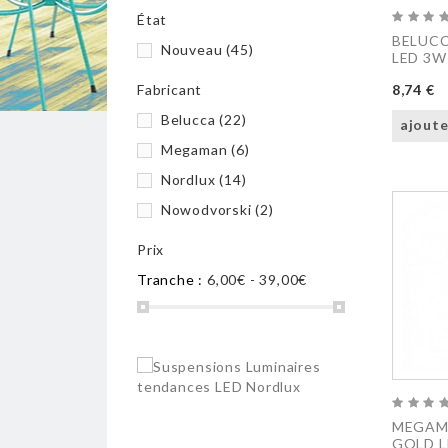
État
BELUCC
Nouveau
(45)
LED 3W
Fabricant
8,74 €
Belucca
(22)
ajoute
Megaman
(6)
Nordlux
(14)
Nowodvorski
(2)
Prix
Tranche :
6,00€ - 39,00€
MEGAM
GOLD L