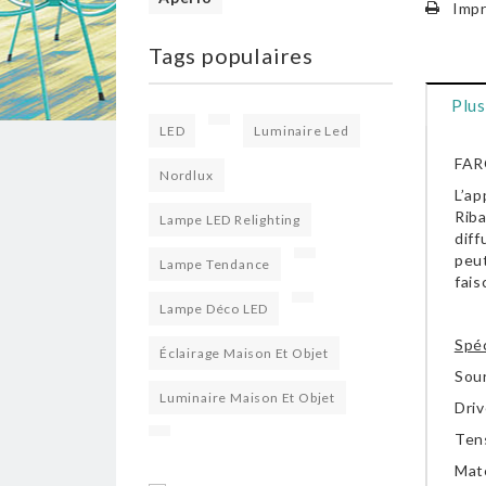
Impr
Tags populaires
Plus
LED
Luminaire Led
FAR
Nordlux
L’ap
Riba
Lampe LED Relighting
diff
peut
Lampe Tendance
fais
Lampe Déco LED
Spéc
Éclairage Maison Et Objet
Sou
Luminaire Maison Et Objet
Driv
Ten
Maté