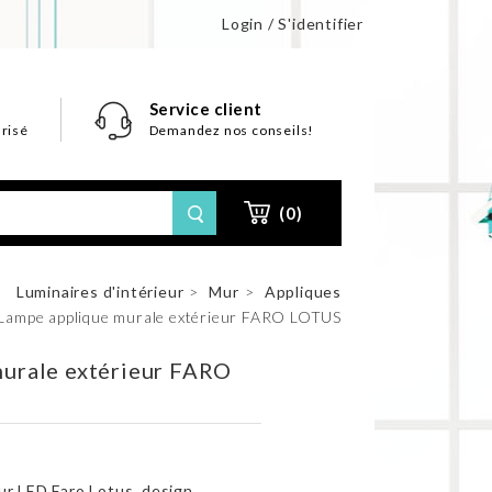
Login / S'identifier
Service client
risé
Demandez nos conseils!
(0)
>
Luminaires d'intérieur
>
Mur
>
Appliques
Lampe applique murale extérieur FARO LOTUS
urale extérieur FARO
ur LED Faro Lotus, design,