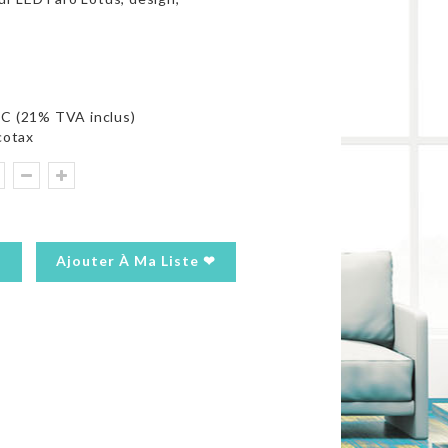
C (21% TVA inclus)
cotax
Ajouter À Ma Liste ❤