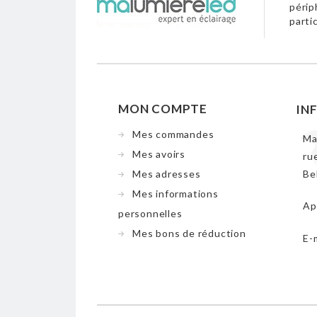
périp
parti
MON COMPTE
IN
Mes commandes
Ma
Mes avoirs
ru
Mes adresses
Be
Mes informations
Ap
personnelles
Mes bons de réduction
E-