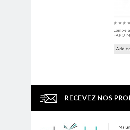
Lampe a
FARO M
Add to
RECEVEZ NOS PRO
Malum