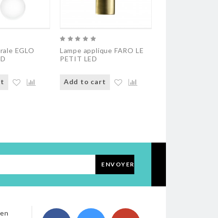
urale EGLO
Lampe applique FARO LE
Lampe applique 
ND
PETIT LED
FARO NOON
rt
Add to cart
Add to cart
ENVOYER
 en