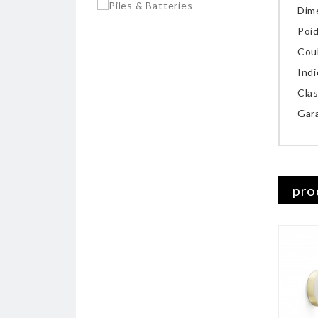
Dim
Poid
Coul
Indi
Clas
Gara
pro