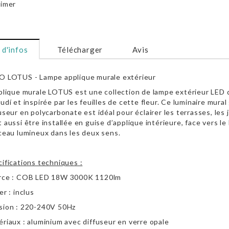
imer
 d'infos
Télécharger
Avis
O LOTUS - Lampe applique murale extérieur
plique murale LOTUS est une collection de lampe extérieur LED
udí et inspirée par les feuilles de cette fleur. Ce luminaire mura
useur en polycarbonate est idéal pour éclairer les terrasses, les j
 aussi être installée en guise d’applique intérieure, face vers le 
ceau lumineux dans les deux sens.
ifications techniques :
rce : COB
LED 18W 3000K 1120lm
er : inclus
sion : 220-240V 50Hz
riaux : aluminium avec diffuseur en verre opale