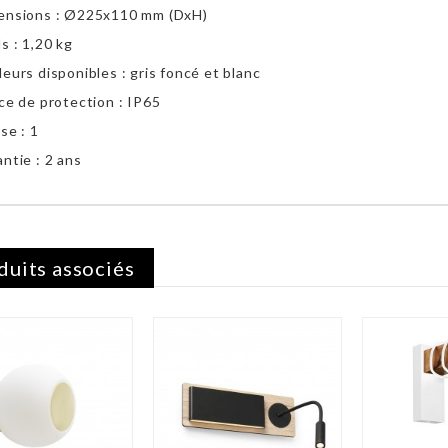
ensions :
Ø
225x110 mm (DxH)
s : 1,20 kg
eurs disponibles : gris foncé et blanc
ce de protection : IP65
se : 1
ntie : 2 ans
duits associés