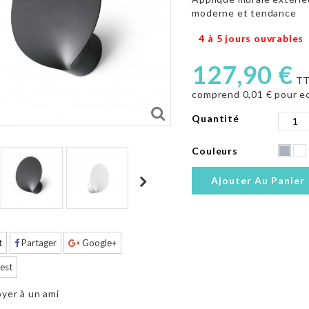
moderne et tendance
4 à 5 jours ouvrables
127,90 €
TT
comprend
0,01 €
pour e
Quantité
Couleurs
Ajouter Au Panier
t
Partager
Google+
est
yer à un ami