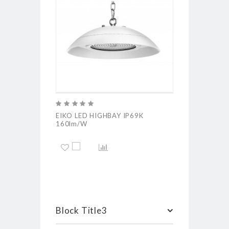
EIKO LED HIGHBAY IP69K
EIKO LED EG
160lm/W
Block Title3