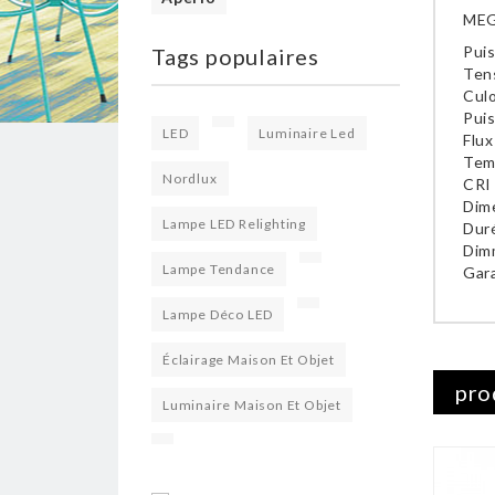
MEG
Pui
Tags populaires
Ten
Culo
Pui
LED
Luminaire Led
Flux
Tem
Nordlux
CRI 
Dim
Lampe LED Relighting
Duré
Dimm
Lampe Tendance
Gara
Lampe Déco LED
Éclairage Maison Et Objet
pro
Luminaire Maison Et Objet