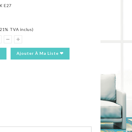
K E27
21% TVA inclus)
Ajouter À Ma Liste ❤