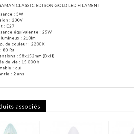
AMAN CLASSIC EDISON GOLD LED FILAMENT
ssance : 3W
sion : 230V
t : E27
ssance équivalente : 25W
 lumineux : 210lm
p. de couleur : 2200K
: 80 Ra
ensions : 58x152mm (DxH)
e de vie : 15.000 h
able : oui
ntie : 2 ans
duits associés