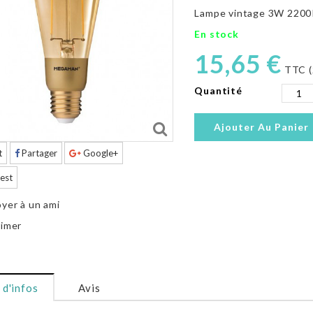
Lampe vintage 3W 2200
En stock
15,65 €
TTC (
Quantité
Ajouter Au Panier
t
Partager
Google+
est
yer à un ami
imer
 d'infos
Avis