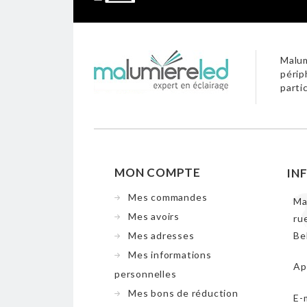
Malum
périp
parti
MON COMPTE
IN
Mes commandes
Ma
Mes avoirs
ru
Mes adresses
Be
Mes informations
Ap
personnelles
Mes bons de réduction
E-