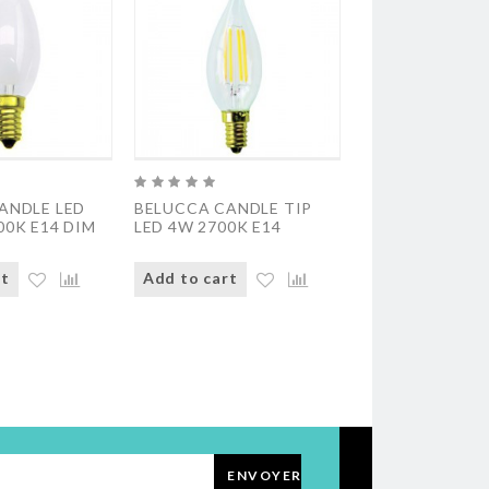
ANDLE LED
BELUCCA CANDLE TIP
BELUCCA CAND
00K E14 DIM
LED 4W 2700K E14
LED 4W 2700K 
rt
Add to cart
Add to cart
ENVOYER