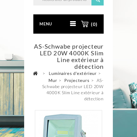
MENU
(0)
AS-Schwabe projecteur
LED 20W 4000K Slim
Line extérieur à
détection
>
Luminaires d'extérieur
>
Mur
>
Projecteurs
>
AS-
Schwabe projecteur LED 20W
4000K Slim Line extérieur à
détection