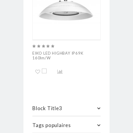
EIKO LED HIGHBAY IP69K
SONLUX POW
160lm/W
Block Title3
Tags populaires