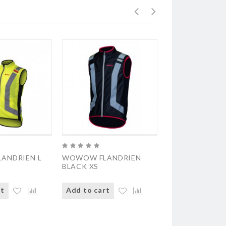
ANDRIEN L
WOWOW FLANDRIEN
WOWOW FLAND
BLACK XS
BLACK S
rt
Add to cart
Add to cart