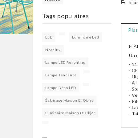
Impr
Tags populaires
Plus
LED
Luminaire Led
FLA
Nordlux
Un n
Lampe LED Relighting
- 11
- C
Lampe Tendance
- Hi
- A 
Lampe Déco LED
- Sp
- Ve
Éclairage Maison Et Objet
- Pi
- La
Luminaire Maison Et Objet
- Ta