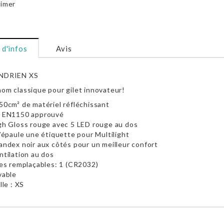
imer
 d'infos
Avis
NDRIEN XS
om classique pour gilet innovateur!
50cm² de matériel réfléchissant
E EN1150 approuvé
gh Gloss rouge avec 5 LED rouge au dos
l’épaule une étiquette pour Multilight
andex noir aux côtés pour un meilleur confort
ntilation au dos
les remplaçables: 1 (CR2032)
vable
ille : XS