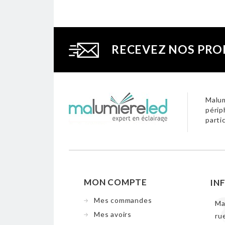
RECEVEZ NOS PRO
Malum
périp
parti
MON COMPTE
IN
Mes commandes
Ma
Mes avoirs
ru