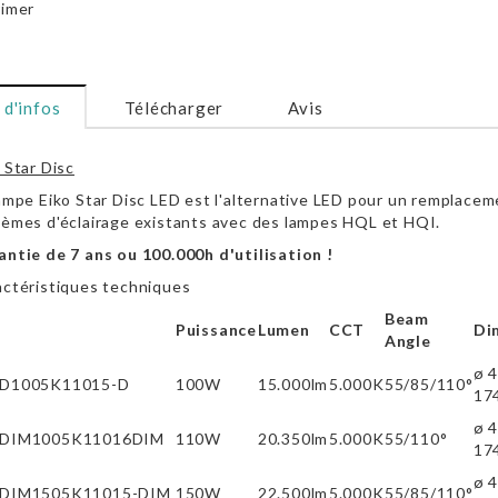
imer
 d'infos
Télécharger
Avis
 Star Disc
ampe Eiko Star Disc LED est l'alternative LED pour un remplaceme
tèmes d'éclairage existants avec des lampes HQL et HQI.
ntie de 7 ans ou 100.000h d'utilisation !
actéristiques techniques
Beam
Puissance
Lumen
CCT
Di
Angle
ø 4
D1005K11015-D
100W
15.000lm
5.000K
55/85/110°
17
ø 4
DIM1005K11016DIM
110W
20.350lm
5.000K
55/110°
17
ø 4
DIM1505K11015-DIM
150W
22.500lm
5.000K
55/85/110°