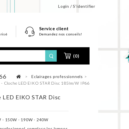
Login / S'identifier
Service client
risé
Demandez nos conseils!
(0)
P66
>
Eclairages professionnels
>
y - Cloche LED EIKO STAR Disc 185lm/W IP66
e LED EIKO STAR Disc
 - 150W - 190W - 240W
rofesionnel, remplace les lampes