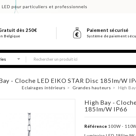
s LED pour particuliers et professionnels
Gratuit dès 250€
Paiement sécurisé
en Belgique
Système de paiement sécu
Bay - Cloche LED EIKO STAR Disc 185lm/W I
Eclairages intérieurs
>
Grandes hauteurs
>
High Ba
High Bay - Cloch
185lm/W IP66
Référence
100W - 110W
Luminaire LED 185lm/W p