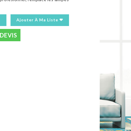
Ajouter À Ma Liste ❤
DEVIS