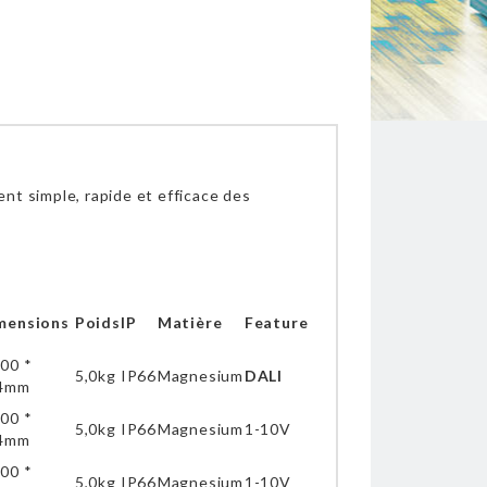
nt simple, rapide et efficace des
mensions
Poids
IP
Matière
Feature
00 *
5,0kg
IP66
Magnesium
DALI
4mm
00 *
5,0kg
IP66
Magnesium
1-10V
4mm
00 *
5,0kg
IP66
Magnesium
1-10V