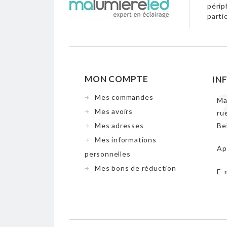
périp
parti
MON COMPTE
IN
Mes commandes
Ma
Mes avoirs
ru
Mes adresses
Be
Mes informations
Ap
personnelles
Mes bons de réduction
E-