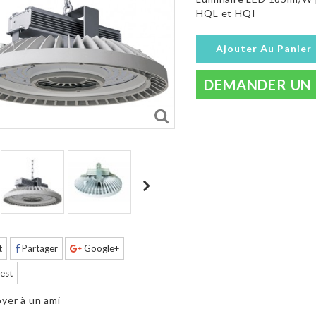
HQL et HQI
Ajouter Au Panier
DEMANDER UN 
t
Partager
Google+
est
yer à un ami