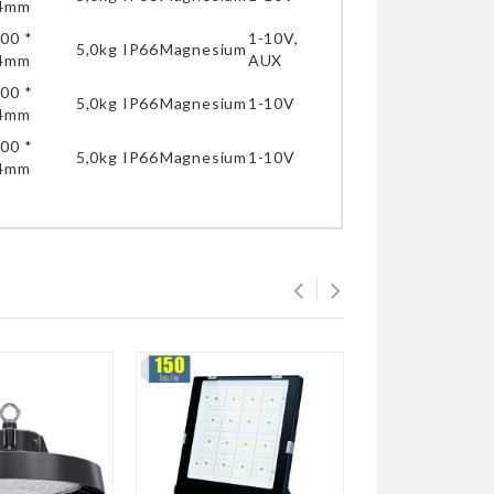
4mm
00 *
1-10V,
5,0kg
IP66
Magnesium
4mm
AUX
00 *
5,0kg
IP66
Magnesium
1-10V
4mm
00 *
5,0kg
IP66
Magnesium
1-10V
4mm