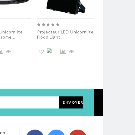
Unicornlite
Projecteur LED Unicornlite
Cloche LED Hig
some...
Flood Light...
Plateo Sun 190
ENVOYER
 en