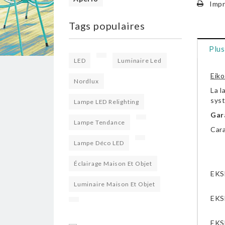
Impr
Tags populaires
Plus
LED
Luminaire Led
Eiko
Nordlux
La l
sys
Lampe LED Relighting
Gara
Lampe Tendance
Car
Lampe Déco LED
Éclairage Maison Et Objet
EKS
Luminaire Maison Et Objet
EKS
EKS