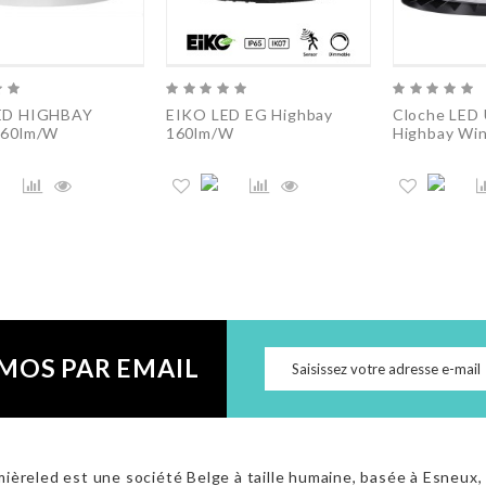
ED HIGHBAY
EIKO LED EG Highbay
Cloche LED 
160lm/W
160lm/W
Highbay Win
MOS PAR EMAIL
ièreled est une société Belge à taille humaine, basée à Esneux,