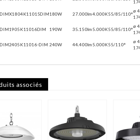
17
ø 4
DIMX1804K11015DIM
180W
27.000lm
4.000K
55/85/110°
17
ø 4
DIM1905K11016DIM
190W
35.150lm
5.000K
55/85/110°
17
ø 4
DIM2405K11016-DIM
240W
44.400lm
5.000K
55/110°
17
duits associés