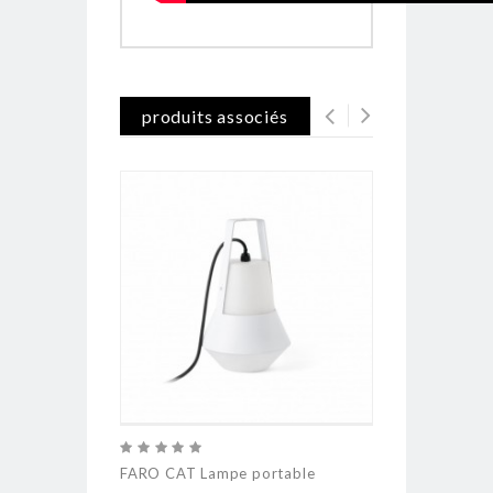
produits associés
FARO CAT Lampe portable
FARO BALDA-