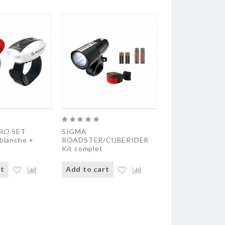
RO SET
SIGMA
SIGMA
blanche +
ROADSTER/CUBERIDER
SPORTSTER/M
Kit complet
Kit complet
rt
Add to cart
Add to cart