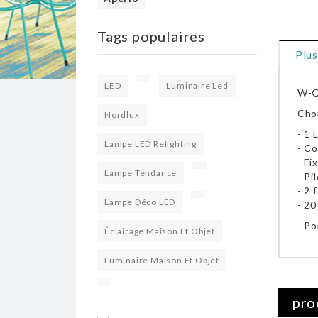
Tags populaires
Plus
LED
Luminaire Led
W-O
Choi
Nordlux
- 1 
Lampe LED Relighting
- Co
- Fi
Lampe Tendance
- Pi
- 2 
Lampe Déco LED
- 2
- Po
Éclairage Maison Et Objet
Luminaire Maison Et Objet
pro