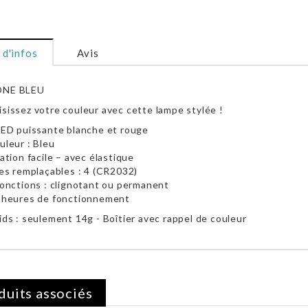
 d'infos
Avis
NE BLEU
sissez votre couleur avec cette lampe stylée !
LED puissante blanche et rouge
uleur : Bleu
xation facile – avec élastique
les remplaçables : 4 (CR2032)
fonctions : clignotant ou permanent
0 heures de fonctionnement
ids : seulement 14g - Boîtier avec rappel de couleur
duits associés