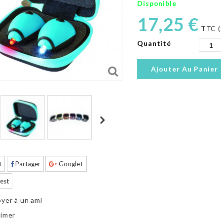
Disponible
17,25 €
TTC (
Quantité
Ajouter Au Panier
t
Partager
Google+
est
yer à un ami
imer