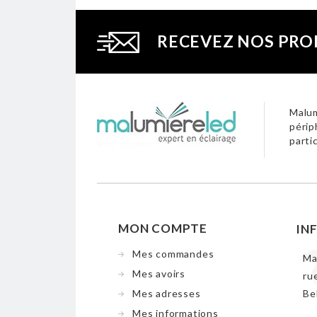
RECEVEZ NOS PRO
Malum
périp
parti
MON COMPTE
IN
Mes commandes
Ma
Mes avoirs
ru
Mes adresses
Be
Mes informations