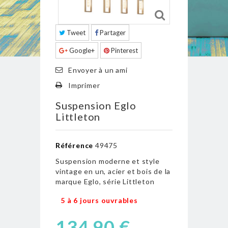
Tweet
Partager
Google+
Pinterest
Envoyer à un ami
Imprimer
Suspension Eglo
Littleton
Référence
49475
Suspension m
oderne et style
vintage en un,
acier et bois de la
marque Eglo, série Littleton
5 à 6 jours ouvrables
134,90 €