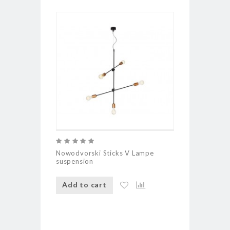
Nowodvorski Sticks V Lampe
Luminaire su
suspension
Concessa 1
Add to cart
Add to ca