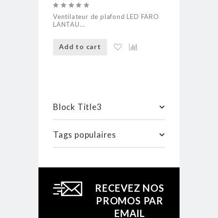
Ventilateur de plafond LED FARO
Ventilateur 
LANTAU...
RODAS LED..
Add to cart
Add to ca
Block Title3
Tags populaires
RECEVEZ NOS
PROMOS PAR
EMAIL