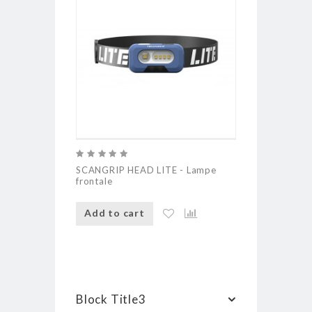
SCANGRIP HEAD LITE - Lampe
Lampe fronta
frontale
EX-VIEW
Add to cart
Add to ca
Block Title3