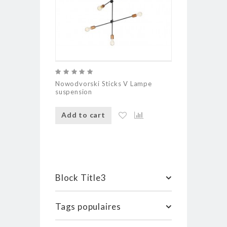
Nowodvorski Sticks V Lampe
Luminaire su
suspension
Concessa 1
Add to cart
Add to ca
Block Title3
Tags populaires